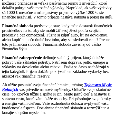
možnosť prichádza aj vďaka pasívnemu príjmu z investícií, ktoré
dokážu pokryť vaše mesačné výdavky. Napríklad, ak vaše výdavky
sú 1000 € mesačne a máte pasívny príjem vo výške 1200 €, ste
finančne nezávislí. V tomto prípade nastáva stabilita a pokoj na duši.
Finančná sloboda
predstavuje stav, kedy máte dostatok finančných
prostriedkov na to, aby ste mohli žiť svoj život podľa svojich
predstáv a bez obmedzení. Túžite si kúpiť auto, ísť na dovolenku,
alebo kúpiť si niečo drahé bez toho, aby ste sledovali cenu? Presne
toto je finančná sloboda. Finančná sloboda závisí aj od vášho
životného štýlu.
Finančné zabezpečenie
definuje stabilný príjem, ktorý dokáže
pokryť vaše základné potreby. Patrí sem doprava, jedlo, energie a
výdavky na dovolenku alebo zábavu. Ľudia sa často nachádzajú v
tejto kategórii. Príjem dokáže pokrývať len základné výdavky bez
akejkoľvek finančnej rezervy.
Ak túžite posunúť svoju finančnú hranicu, tréning
Tajomstvo Mysle
Bohatých
vás privedie na nové myšlienky. Odhaľte svoje skutočné
ciele, po ktorých túžite a splňte si ich. Majte jasný cieľ a nastavte si
správnu cestu, ktorá vám ukáže úspechy. Prispôsobujte svoje kroky
a energiu vašim cieľom. Vaše rozhodnutia dokážu ovplyvniť vašu
budúcnosť a úspech. Dosiahnite finančnú slobodu a rozmýšľajte a
konajte s lepším myslením.