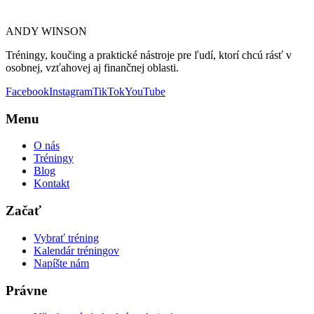
ANDY WINSON
Tréningy, koučing a praktické nástroje pre ľudí, ktorí chcú rásť v
osobnej, vzťahovej aj finančnej oblasti.
Facebook
Instagram
TikTok
YouTube
Menu
O nás
Tréningy
Blog
Kontakt
Začať
Vybrať tréning
Kalendár tréningov
Napíšte nám
Právne