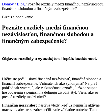
Domov
/
Blog
/
Poznáte rozdiely medzi finančnou nezávislosťou,
finančnou slobodou a finančným zabezpečenie?
Biznis a podnikanie
Poznáte rozdiely medzi finančnou
nezávislosťou, finančnou slobodou a
finančným zabezpečenie?
Objavte rozdiely a vybudujte si lepšiu budúcnosť.
Určite ste počuli slová finančná nezávislosť, finančná sloboda a
finančné zabezpečenie. Vnímate ich ako synonymá? Na prvý
pohľad tak vyzerajú, ale v skutočnosti označujú rôzne stupne
hospodárenia s peniazmi a definujú životný štýl. Viete, aké sú
presné rozdiely medzi nimi?
Finančná nezávislosť
nastáva vtedy, keď už nemusíte aktívne
pracovať, aby ste si zabezpečili svoje základné potreby. Táto