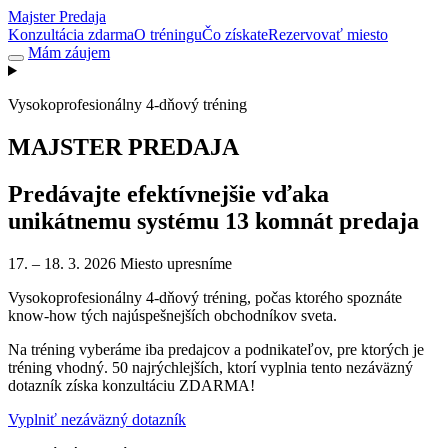
Majster
Predaja
Konzultácia zdarma
O tréningu
Čo získate
Rezervovať miesto
Mám záujem
Vysokoprofesionálny 4-dňový tréning
MAJSTER PREDAJA
Predávajte efektívnejšie vďaka
unikátnemu systému 13 komnát predaja
17. – 18. 3. 2026
Miesto upresníme
Vysokoprofesionálny 4-dňový tréning, počas ktorého spoznáte
know-how tých najúspešnejších obchodníkov sveta.
Na tréning vyberáme iba predajcov a podnikateľov, pre ktorých je
tréning vhodný. 50 najrýchlejších, ktorí vyplnia tento nezáväzný
dotazník získa konzultáciu ZDARMA!
Vyplniť nezáväzný dotazník