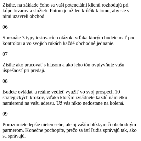
Zistíte, na základe čoho sa vaši potenciálni klienti rozhodujú pri
kúpe tovarov a služieb. Potom je už len krôčik k tomu, aby ste s
nimi uzavreli obchod.
06
Spoznáte 3 typy testovacích otázok, vďaka ktorým budete mať pod
kontrolou a vo svojich rukách každé obchodné jednanie.
07
Zistíte ako pracovať s hlasom a ako jeho tón ovplyvňuje vašu
úspešnosť pri predaji.
08
Budete ovládať a reálne vedieť využiť vo svoj prospech 10
strategických krokov, vďaka ktorým zvládnete každú námietku
namierenú na vašu adresu. Už vás nikto nedostane na kolená.
09
Porozumiete lepšie nielen sebe, ale aj vaším blízkym či obchodným
partnerom. Konečne pochopíte, prečo sa istí ľudia správajú tak, ako
sa správajú.