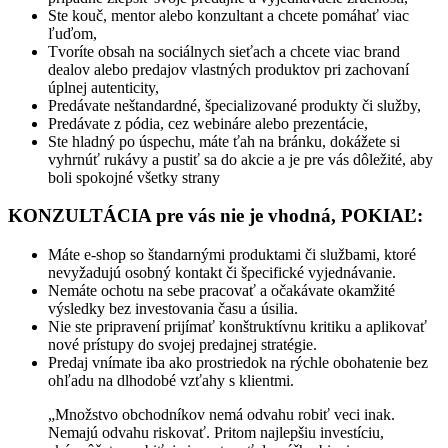
Ste kouč, mentor alebo konzultant a chcete pomáhať viac
ľuďom,
Tvoríte obsah na sociálnych sieťach a chcete viac brand
dealov alebo predajov vlastných produktov pri zachovaní
úplnej autenticity,
Predávate neštandardné, špecializované produkty či služby,
Predávate z pódia, cez webináre alebo prezentácie,
Ste hladný po úspechu, máte ťah na bránku, dokážete si
vyhrnúť rukávy a pustiť sa do akcie a je pre vás dôležité, aby
boli spokojné všetky strany
KONZULTÁCIA pre vás nie je vhodná, POKIAĽ:
Máte e-shop so štandarnými produktami či službami, ktoré
nevyžadujú osobný kontakt či špecifické vyjednávanie.
Nemáte ochotu na sebe pracovať a očakávate okamžité
výsledky bez investovania času a úsilia.
Nie ste pripravení prijímať konštruktívnu kritiku a aplikovať
nové prístupy do svojej predajnej stratégie.
Predaj vnímate iba ako prostriedok na rýchle obohatenie bez
ohľadu na dlhodobé vzťahy s klientmi.
„Množstvo obchodníkov nemá odvahu robiť veci inak.
Nemajú odvahu riskovať. Pritom najlepšiu investíciu,