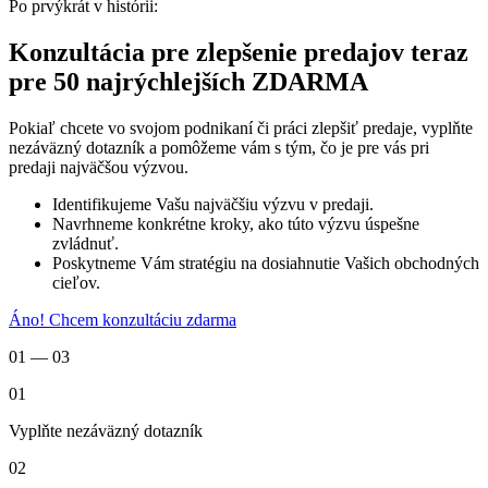
Po prvýkrát v histórii:
Konzultácia pre zlepšenie predajov teraz
pre 50 najrýchlejších ZDARMA
Pokiaľ chcete vo svojom podnikaní či práci zlepšiť predaje, vyplňte
nezáväzný dotazník a pomôžeme vám s tým, čo je pre vás pri
predaji najväčšou výzvou.
Identifikujeme Vašu najväčšiu výzvu v predaji.
Navrhneme konkrétne kroky, ako túto výzvu úspešne
zvládnuť.
Poskytneme Vám stratégiu na dosiahnutie Vašich obchodných
cieľov.
Áno! Chcem konzultáciu zdarma
01 — 03
01
Vyplňte nezáväzný dotazník
02