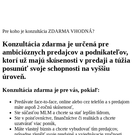
Pre koho je konzultácia ZDARMA VHODNÁ?
Konzultácia zdarma je určená pre
ambicióznych predajcov a podnikateľov,
ktorí už majú skúsenosti v predaji a túžia
posunúť svoje schopnosti na vyššiu
úroveň.
Konzultácia zdarma je pre vás, pokiaľ:
Predávate face-to-face, online alebo cez telefón a s predajom
máte aspoň 2-ročnú skúsenosť,
Ste súčasťou MLM a chcete sa stať lepším lídrom,
Ste v poisťovníctve, finančníctve či realitách a chcete
uzatvárať viac ponúk,
Máte vlastný biznis a chcete vybudovať tím predajcov,
prípadne zlepšiť svoje predajné a vyjednávacie zručnosti,