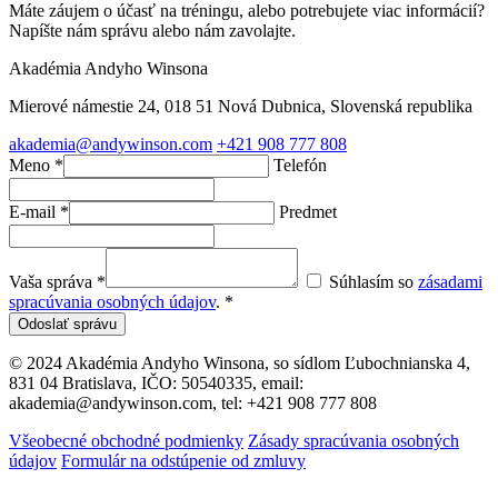
Máte záujem o účasť na tréningu, alebo potrebujete viac informácií?
Napíšte nám správu alebo nám zavolajte.
Akadémia Andyho Winsona
Mierové námestie 24, 018 51 Nová Dubnica, Slovenská republika
akademia@andywinson.com
+421 908 777 808
Meno *
Telefón
E-mail *
Predmet
Vaša správa *
Súhlasím so
zásadami
spracúvania osobných údajov
. *
Odoslať správu
© 2024 Akadémia Andyho Winsona, so sídlom Ľubochnianska 4,
831 04 Bratislava, IČO: 50540335, email:
akademia@andywinson.com, tel: +421 908 777 808
Všeobecné obchodné podmienky
Zásady spracúvania osobných
údajov
Formulár na odstúpenie od zmluvy