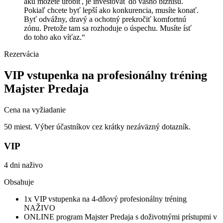
akú môžete urobiť, je investovať do vášho biznisu.
Pokiaľ chcete byť lepší ako konkurencia, musíte konať.
Byť odvážny, dravý a ochotný prekročiť komfortnú
zónu. Pretože tam sa rozhoduje o úspechu. Musíte ísť
do toho ako víťaz.“
Rezervácia
VIP vstupenka na profesionálny tréning
Majster Predaja
Cena na vyžiadanie
50 miest. Výber účastníkov cez krátky nezáväzný dotazník.
VIP
4 dni naživo
Obsahuje
1x VIP vstupenka na 4-dňový profesionálny tréning
NAŽIVO
ONLINE program Majster Predaja s doživotnými prístupmi v