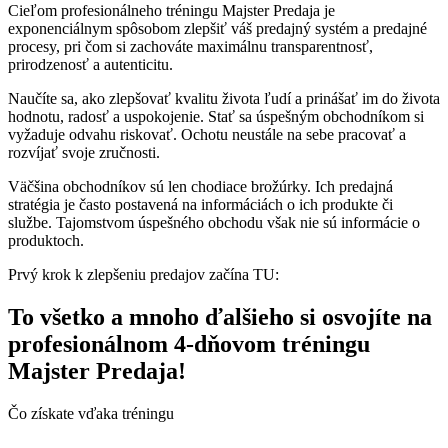
Cieľom profesionálneho tréningu Majster Predaja je
exponenciálnym spôsobom zlepšiť váš predajný systém a predajné
procesy, pri čom si zachováte maximálnu transparentnosť,
prirodzenosť a autenticitu.
Naučíte sa, ako zlepšovať kvalitu života ľudí a prinášať im do života
hodnotu, radosť a uspokojenie. Stať sa úspešným obchodníkom si
vyžaduje odvahu riskovať. Ochotu neustále na sebe pracovať a
rozvíjať svoje zručnosti.
Väčšina obchodníkov sú len chodiace brožúrky. Ich predajná
stratégia je často postavená na informáciách o ich produkte či
službe. Tajomstvom úspešného obchodu však nie sú informácie o
produktoch.
Prvý krok k zlepšeniu predajov začína TU:
To všetko a mnoho ďalšieho si osvojíte na
profesionálnom 4-dňovom tréningu
Majster Predaja!
Čo získate vďaka tréningu