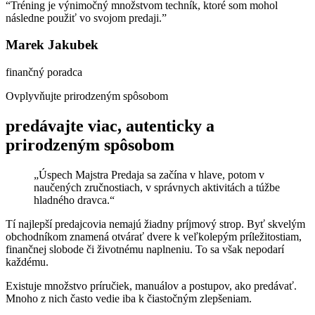
“Tréning je výnimočný množstvom techník, ktoré som mohol
následne použiť vo svojom predaji.”
Marek Jakubek
finančný poradca
Ovplyvňujte prirodzeným spôsobom
predávajte viac, autenticky a
prirodzeným spôsobom
„Úspech Majstra Predaja sa začína v hlave, potom v
naučených zručnostiach, v správnych aktivitách a túžbe
hladného dravca.“
Tí najlepší predajcovia nemajú žiadny príjmový strop. Byť skvelým
obchodníkom znamená otvárať dvere k veľkolepým príležitostiam,
finančnej slobode či životnému naplneniu. To sa však nepodarí
každému.
Existuje množstvo príručiek, manuálov a postupov, ako predávať.
Mnoho z nich často vedie iba k čiastočným zlepšeniam.