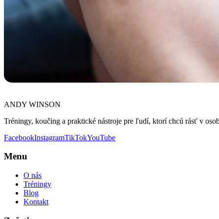
ANDY WINSON
Tréningy, koučing a praktické nástroje pre ľudí, ktorí chcú rásť v osob
Facebook
Instagram
TikTok
YouTube
Menu
O nás
Tréningy
Blog
Kontakt