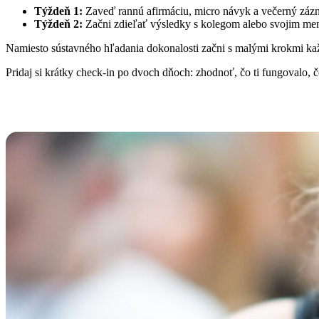
Týždeň 1:
Zaveď rannú afirmáciu, micro návyk a večerný záz
Týždeň 2:
Začni zdieľať výsledky s kolegom alebo svojim men
Namiesto sústavného hľadania dokonalosti začni s malými krokmi každý
Pridaj si krátky check-in po dvoch dňoch: zhodnoť, čo ti fungovalo, č