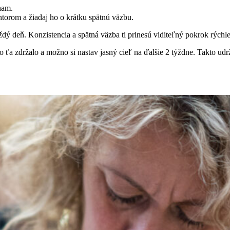
nam.
torom a žiadaj ho o krátku spätnú väzbu.
 deň. Konzistencia a spätná väzba ti prinesú viditeľný pokrok rýchlejš
o ťa zdržalo a možno si nastav jasný cieľ na ďalšie 2 týždne. Takto ud