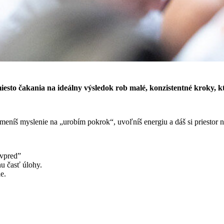
iesto čakania na ideálny výsledok rob malé, konzistentné kroky, k
eníš myslenie na „urobím pokrok“, uvoľníš energiu a dáš si priestor n
 vpred”
u časť úlohy.
e.