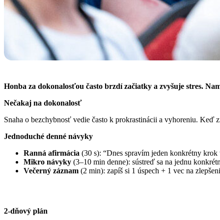
Honba za dokonalosťou často brzdí začiatky a zvyšuje stres. Nam
Nečakaj na dokonalosť
Snaha o bezchybnosť vedie často k prokrastinácii a vyhoreniu. Keď zm
Jednoduché denné návyky
Ranná afirmácia
(30 s): “
Dnes spravím jeden konkrétny krok
Mikro návyky
(3–10 min denne): sústreď sa na jednu konkrétn
Večerný záznam
(2 min): zapíš si 1 úspech + 1 vec na zlepšeni
2-dňový plán