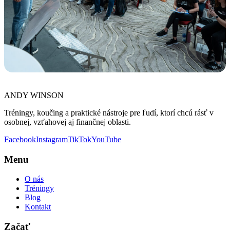
ANDY WINSON
Tréningy, koučing a praktické nástroje pre ľudí, ktorí chcú rásť v
osobnej, vzťahovej aj finančnej oblasti.
Facebook
Instagram
TikTok
YouTube
Menu
O nás
Tréningy
Blog
Kontakt
Začať