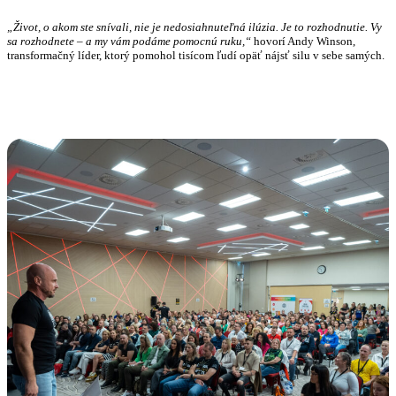
„Život, o akom ste snívali, nie je nedosiahnuteľná ilúzia. Je to rozhodnutie. Vy
sa rozhodnete – a my vám podáme pomocnú ruku,“
hovorí Andy Winson,
transformačný líder, ktorý pomohol tisícom ľudí opäť nájsť silu v sebe samých.