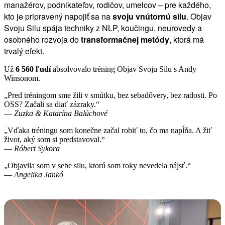
manažérov, podnikateľov, rodičov, umelcov – pre každého,
kto je pripravený napojiť sa na
svoju vnútornú silu
. Objav
Svoju Silu spája techniky z NLP, koučingu, neurovedy a
osobného rozvoja do
transformačnej metódy
, ktorá má
trvalý efekt.
Už
6 560 ľudí
absolvovalo tréning Objav Svoju Silu s Andy
Winsonom.
„Pred tréningom sme žili v smútku, bez sebadôvery, bez radosti. Po
OSS? Začali sa diať zázraky.“
—
Zuzka & Katarína Balúchové
„Vďaka tréningu som konečne začal robiť to, čo ma napĺňa. A žiť
život, aký som si predstavoval.“
—
Róbert Sykora
„Objavila som v sebe silu, ktorú som roky nevedela nájsť.“
—
Angelika Jankó