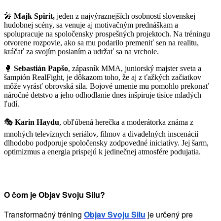
🎤
Majk Spirit,
jeden z najvýraznejších osobností slovenskej
hudobnej scény, sa venuje aj motivačným prednáškam a
spolupracuje na spoločensky prospešných projektoch.
Na tréningu
otvorene rozpovie, ako sa mu podarilo premeniť sen na realitu,
kráčať za svojím poslaním a udržať sa na vrchole.
🥊
Sebastián Papšo
, zápasník MMA,
juniorský majster sveta a
šampión RealFight,
je dôkazom toho, že aj z ťažkých začiatkov
môže vyrásť obrovská sila. Bojové umenie mu pomohlo prekonať
náročné detstvo a jeho odhodlanie dnes inšpiruje tisíce mladých
ľudí.
🎭
Karin Haydu
, obľúbená herečka a moderátorka známa
z
mnohých televíznych seriálov, filmov a divadelných inscenácií
dlhodobo podporuje spoločensky zodpovedné iniciatívy. Jej šarm,
optimizmus a energia prispejú k jedinečnej atmosfére podujatia.
O čom je Objav Svoju Silu?
Transformačný tréning
Objav Svoju Silu
je určený pre