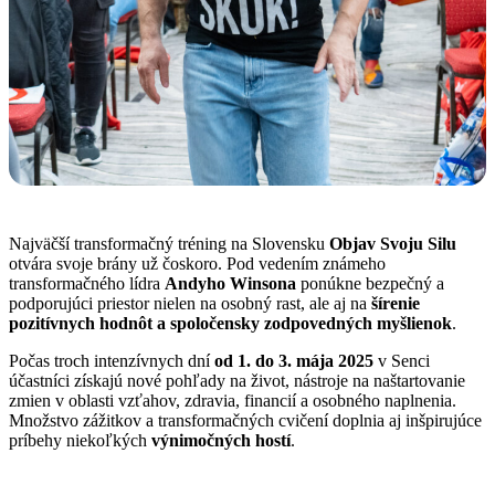
Najväčší transformačný tréning na Slovensku
Objav Svoju Silu
otvára svoje brány už čoskoro. Pod vedením známeho
transformačného lídra
Andyho Winsona
ponúkne bezpečný a
podporujúci priestor nielen na osobný rast, ale aj na
šírenie
pozitívnych hodnôt a spoločensky zodpovedných myšlienok
.
Počas troch intenzívnych dní
od 1. do 3. mája 2025
v Senci
účastníci získajú nové pohľady na život, nástroje na naštartovanie
zmien v oblasti vzťahov, zdravia, financií a osobného naplnenia.
Množstvo zážitkov a transformačných cvičení doplnia aj inšpirujúce
príbehy niekoľkých
výnimočných hostí
.