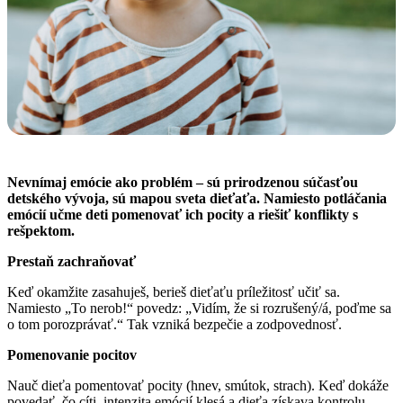
Nevnímaj emócie ako problém – sú prirodzenou súčasťou
detského vývoja, sú mapou sveta dieťaťa. Namiesto potláčania
emócií učme deti pomenovať ich pocity a riešiť konflikty s
rešpektom.
Prestaň zachraňovať
Keď okamžite zasahuješ, berieš dieťaťu príležitosť učiť sa.
Namiesto „To nerob!“ povedz: „Vidím, že si rozrušený/á, poďme sa
o tom porozprávať.“ Tak vzniká bezpečie a zodpovednosť.
Pomenovanie pocitov
Nauč dieťa pomentovať pocity (hnev, smútok, strach). Keď dokáže
povedať, čo cíti, intenzita emócií klesá a dieťa získava kontrolu.