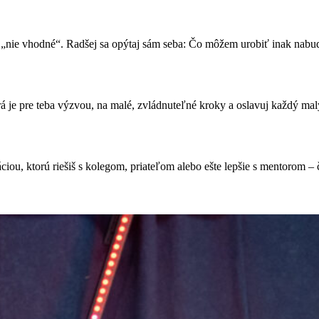
bo „nie vhodné“. Radšej sa opýtaj sám seba: Čo môžem urobiť inak nab
rá je pre teba výzvou, na malé, zvládnuteľné kroky a oslavuj každý ma
uáciou, ktorú riešiš s kolegom, priateľom alebo ešte lepšie s mentorom