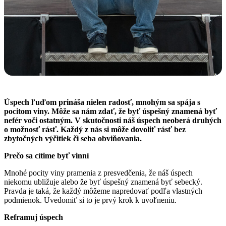
Úspech ľuďom prináša nielen radosť, mnohým sa spája s
pocitom viny. Môže sa nám zdať, že byť úspešný znamená byť
nefér voči ostatným. V skutočnosti náš úspech neoberá druhých
o možnosť rásť. Každý z nás si môže dovoliť rásť bez
zbytočných výčitiek či seba obviňovania.
Prečo sa cítime byť vinní
Mnohé pocity viny pramenia z presvedčenia, že náš úspech
niekomu ubližuje alebo že byť úspešný znamená byť sebecký.
Pravda je taká, že každý môžeme napredovať podľa vlastných
podmienok. Uvedomiť si to je prvý krok k uvoľneniu.
Reframuj úspech