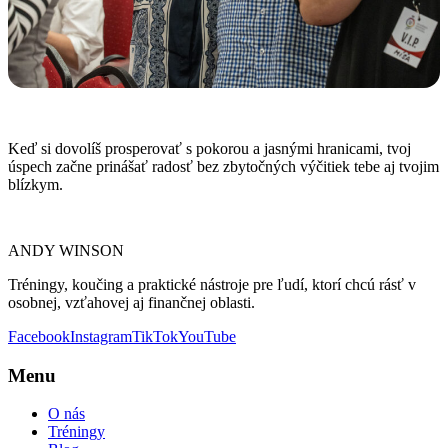
Keď si dovolíš prosperovať s pokorou a jasnými hranicami, tvoj
úspech začne prinášať radosť bez zbytočných výčitiek tebe aj tvojim
blízkym.
ANDY WINSON
Tréningy, koučing a praktické nástroje pre ľudí, ktorí chcú rásť v
osobnej, vzťahovej aj finančnej oblasti.
Facebook
Instagram
TikTok
YouTube
Menu
O nás
Tréningy