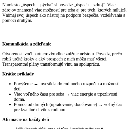
Namiesto „úspech = pýcha“ si povedz: „úspech = zdroj“. Viac
zdrojov znamená viac možností pre teba aj pre tých, ktorých miluješ.
Vnímaj svoj úspech ako nástroj na podporu bezpečia, vzdelávania a
pomoci druhým.
Komunikácia a zdieľanie
Otvorenosť voči partnerovi/rodine znižuje neistotu. Povedz, prečo
robíš určité kroky a aký prospech z nich môžu mať všetci.
Transparentné plány transformujú vinu na spoluprácu.
Krátke príklady
Povýšenie → investícia do rodinného rozpočtu a možností
detí.
Viac voľného času pre seba → viac energie a trpezlivosti
doma.
Pomoc od druhých (upratovanie, doučovanie) → voľný čas
pre kvalitné chvíle s rodinou.
Afirmácie na každý deň