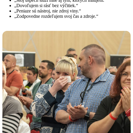
„Môj úspech slúži mne aj tým, ktorých milujem.“
„Dovoľujem si rásť bez výčitiek.“
„Peniaze sú nástroj, nie zdroj viny.“
„Zodpovedne rozdeľujem svoj čas a zdroje.“