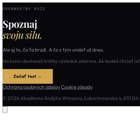
OSOBNOSTNÝ KVÍZ
Spoznaj
svoju silu.
Ale aj to, čo ťa brzdí. A čo s tým urobiť už dnes.
Na konci dostaneš krátky výsledok zdarma. Ak budeš chcieť ís
Začať test →
Ochrana osobných údajov
Cookie zásady
© 2026 Akadémia Andyho Winsona, Ľubochnianska 4, 831 04 