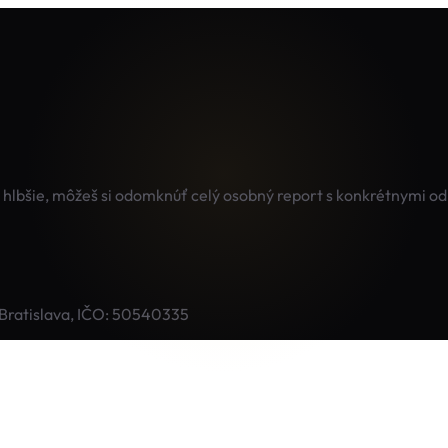
ť hlbšie, môžeš si odomknúť celý osobný report s konkrétnymi o
Bratislava, IČO: 50540335